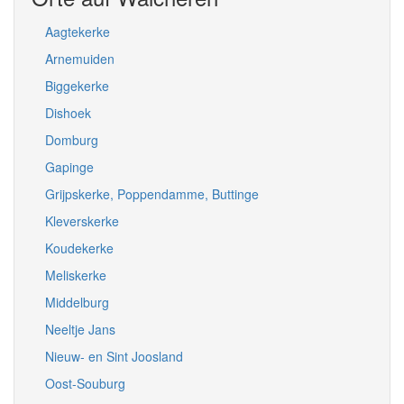
Aagtekerke
Arnemuiden
Biggekerke
Dishoek
Domburg
Gapinge
Grijpskerke, Poppendamme, Buttinge
Kleverskerke
Koudekerke
Meliskerke
Middelburg
Neeltje Jans
Nieuw- en Sint Joosland
Oost-Souburg