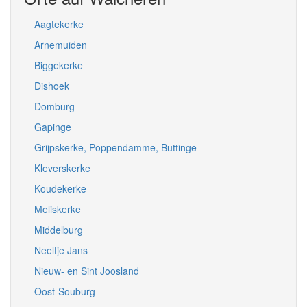
Aagtekerke
Arnemuiden
Biggekerke
Dishoek
Domburg
Gapinge
Grijpskerke, Poppendamme, Buttinge
Kleverskerke
Koudekerke
Meliskerke
Middelburg
Neeltje Jans
Nieuw- en Sint Joosland
Oost-Souburg