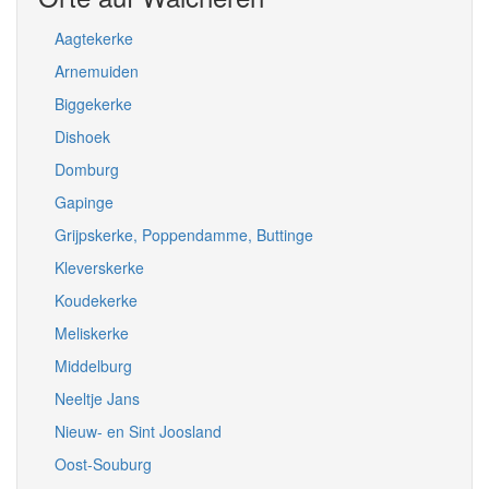
Aagtekerke
Arnemuiden
Biggekerke
Dishoek
Domburg
Gapinge
Grijpskerke, Poppendamme, Buttinge
Kleverskerke
Koudekerke
Meliskerke
Middelburg
Neeltje Jans
Nieuw- en Sint Joosland
Oost-Souburg