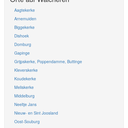
Aagtekerke
Arnemuiden
Biggekerke
Dishoek
Domburg
Gapinge
Grijpskerke, Poppendamme, Buttinge
Kleverskerke
Koudekerke
Meliskerke
Middelburg
Neeltje Jans
Nieuw- en Sint Joosland
Oost-Souburg