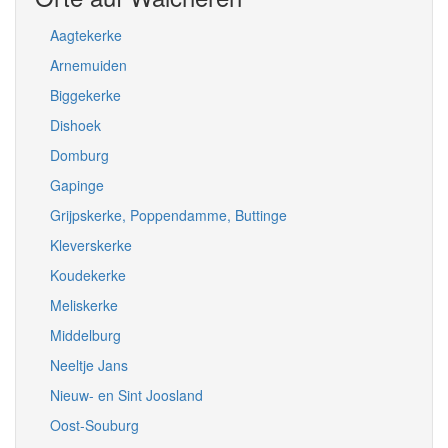
Aagtekerke
Arnemuiden
Biggekerke
Dishoek
Domburg
Gapinge
Grijpskerke, Poppendamme, Buttinge
Kleverskerke
Koudekerke
Meliskerke
Middelburg
Neeltje Jans
Nieuw- en Sint Joosland
Oost-Souburg