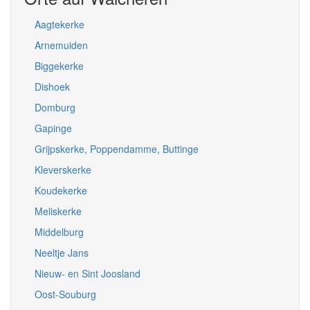
Aagtekerke
Arnemuiden
Biggekerke
Dishoek
Domburg
Gapinge
Grijpskerke, Poppendamme, Buttinge
Kleverskerke
Koudekerke
Meliskerke
Middelburg
Neeltje Jans
Nieuw- en Sint Joosland
Oost-Souburg