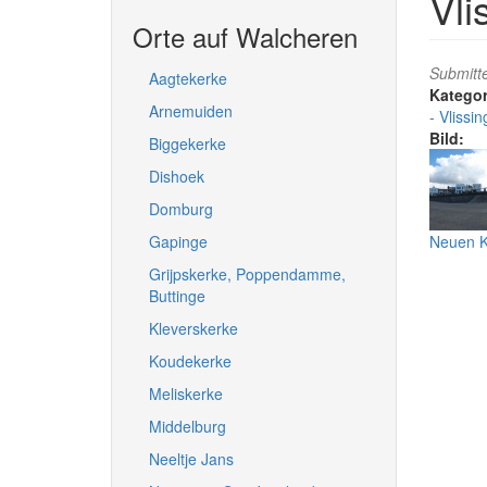
Vli
Orte auf Walcheren
Submitt
Aagtekerke
Arnemuiden
Vlissin
Bild:
Biggekerke
Dishoek
Domburg
Gapinge
Neuen K
Grijpskerke, Poppendamme,
Buttinge
Kleverskerke
Koudekerke
Meliskerke
Middelburg
Neeltje Jans