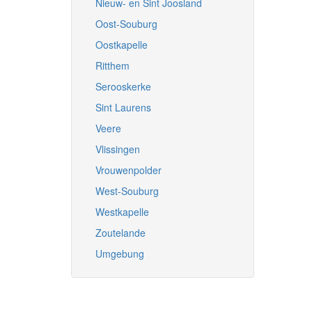
Nieuw- en Sint Joosland
Oost-Souburg
Oostkapelle
Ritthem
Serooskerke
Sint Laurens
Veere
Vlissingen
Vrouwenpolder
West-Souburg
Westkapelle
Zoutelande
Umgebung