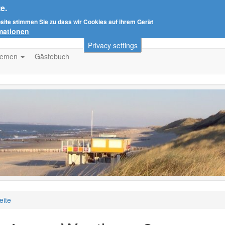
e.
bsite stimmen Sie zu dass wir Cookies auf ihrem Gerät
rmationen
Privacy settings
hemen
Gästebuch
eite