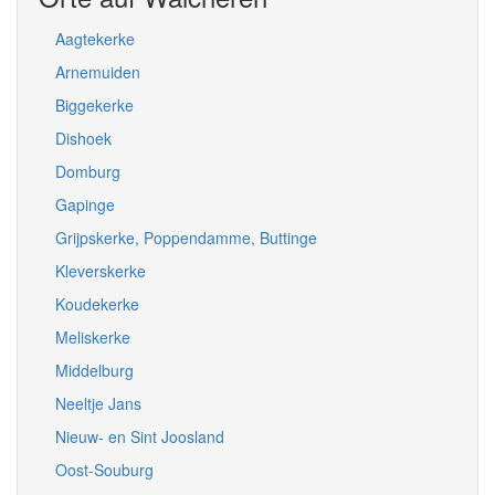
Aagtekerke
Arnemuiden
Biggekerke
Dishoek
Domburg
Gapinge
Grijpskerke, Poppendamme, Buttinge
Kleverskerke
Koudekerke
Meliskerke
Middelburg
Neeltje Jans
Nieuw- en Sint Joosland
Oost-Souburg