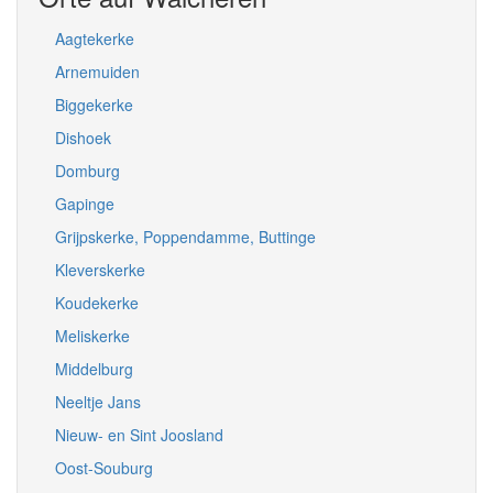
Aagtekerke
Arnemuiden
Biggekerke
Dishoek
Domburg
Gapinge
Grijpskerke, Poppendamme, Buttinge
Kleverskerke
Koudekerke
Meliskerke
Middelburg
Neeltje Jans
Nieuw- en Sint Joosland
Oost-Souburg