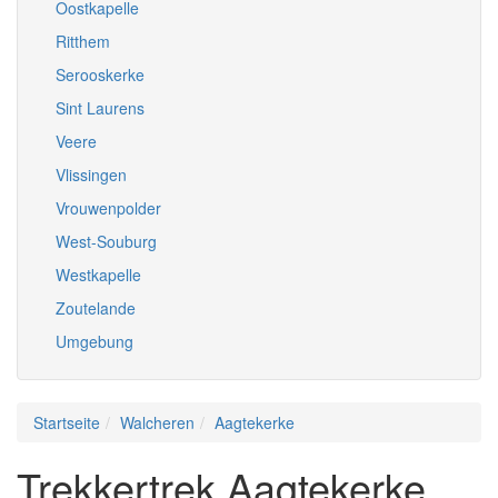
Oostkapelle
Ritthem
Serooskerke
Sint Laurens
Veere
Vlissingen
Vrouwenpolder
West-Souburg
Westkapelle
Zoutelande
Umgebung
Startseite
Walcheren
Aagtekerke
Trekkertrek Aagtekerke