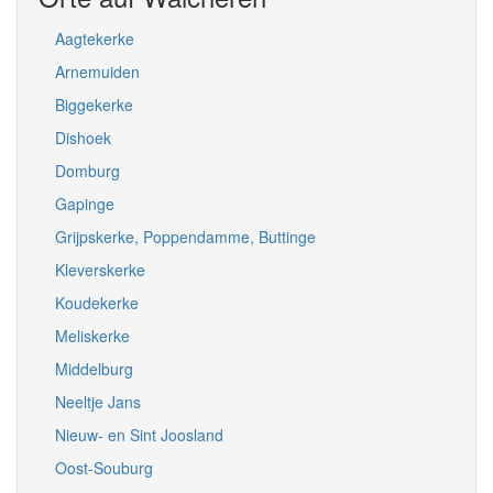
Aagtekerke
Arnemuiden
Biggekerke
Dishoek
Domburg
Gapinge
Grijpskerke, Poppendamme, Buttinge
Kleverskerke
Koudekerke
Meliskerke
Middelburg
Neeltje Jans
Nieuw- en Sint Joosland
Oost-Souburg