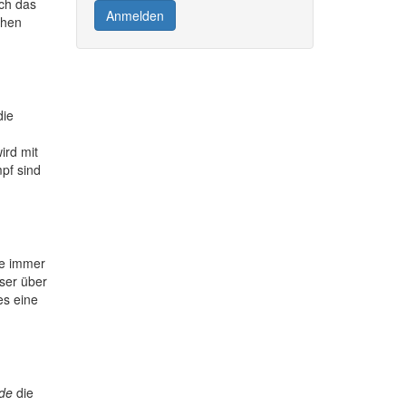
rch das
Anmelden
chen
die
ird mit
pf sind
ge immer
ser über
s eine
de
die