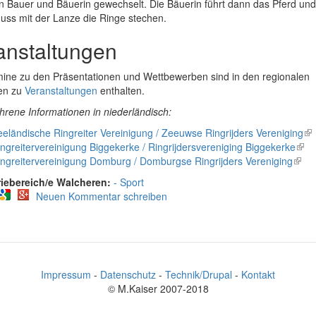
n Bauer und Bäuerin gewechselt. Die Bäuerin führt dann das Pferd und
uss mit der Lanze die Ringe stechen.
anstaltungen
mine zu den Präsentationen und Wettbewerben sind in den regionalen
en zu
Veranstaltungen
enthalten.
hrene Informationen in niederländisch:
eländische Ringreiter Vereinigung / Zeeuwse Ringrijders Vereniging
(li
ngreitervereinigung Biggekerke / Ringrijdersvereniging Biggekerke
(link
is
ngreitervereinigung Domburg / Domburgse Ringrijders Vereniging
(link
is
ex
is
exte
Walcheren:
Sport
exter
Neuen Kommentar schreiben
Impressum
-
Datenschutz
-
Technik/Drupal
-
Kontakt
© M.Kaiser 2007-2018