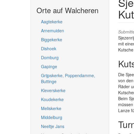
Sje
Orte auf Walcheren
Ku
Aagtekerke
Arnemuiden
Submitt
Sjezenri
Biggekerke
mit eine
Dishoek
Kutsche
Domburg
Kut
Gapinge
Die Sjee
Grijpskerke, Poppendamme,
von den 
Buttinge
Räder un
Kleverskerke
Kutschen
Beim Sje
Koudekerke
müssen f
Meliskerke
Lanze fü
Middelburg
Tur
Neeltje Jans