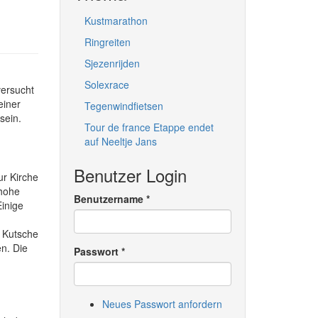
Kustmarathon
Ringreiten
Sjezenrijden
Solexrace
versucht
einer
Tegenwindfietsen
sein.
Tour de france Etappe endet
auf Neeltje Jans
Benutzer Login
ur Kirche
 hohe
Benutzername
*
Einige
d Kutsche
n. Die
Passwort
*
Neues Passwort anfordern