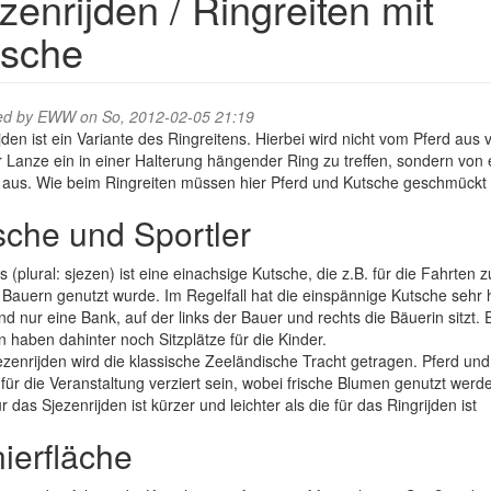
zenrijden / Ringreiten mit
tsche
ed by
EWW
on So, 2012-02-05 21:19
jden ist ein Variante des Ringreitens. Hierbei wird nicht vom Pferd aus 
r Lanze ein in einer Halterung hängender Ring zu treffen, sondern von 
 aus. Wie beim Ringreiten müssen hier Pferd und Kutsche geschmückt 
sche und Sportler
s (plural: sjezen) ist eine einachsige Kutsche, die z.B. für die Fahrten z
Bauern genutzt wurde. Im Regelfall hat die einspännige Kutsche sehr
d nur eine Bank, auf der links der Bauer und rechts die Bäuerin sitzt. 
 haben dahinter noch Sitzplätze für die Kinder.
zenrijden wird die klassische Zeeländische Tracht getragen. Pferd un
ür die Veranstaltung verziert sein, wobei frische Blumen genutzt werde
r das Sjezenrijden ist kürzer und leichter als die für das Ringrijden ist
nierfläche