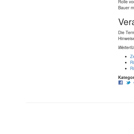
Rolle vo
Bauer m
Ver
Die Ter
Hinweis
Weiterfü
Ze
Ri
Ri