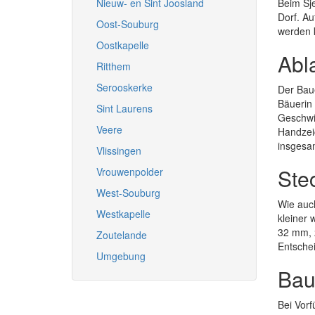
Nieuw- en Sint Joosland
Beim Sje
Dorf. Au
Oost-Souburg
werden 
Oostkapelle
Abl
Ritthem
Serooskerke
Der Baue
Bäuerin 
Sint Laurens
Geschwin
Veere
Handzeic
insgesam
Vlissingen
Ste
Vrouwenpolder
West-Souburg
Wie auc
Westkapelle
kleiner
32 mm, 
Zoutelande
Entschei
Umgebung
Bau
Bei Vor