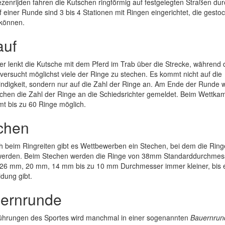
zenrijden fahren die Kutschen ringförmig auf festgelegten Straßen du
f einer Runde sind 3 bis 4 Stationen mit Ringen eingerichtet, die gesto
können.
auf
r lenkt die Kutsche mit dem Pferd im Trab über die Strecke, während 
versucht möglichst viele der Ringe zu stechen. Es kommt nicht auf die
digkeit, sondern nur auf die Zahl der Ringe an. Am Ende der Runde w
hen die Zahl der Ringe an die Schiedsrichter gemeldet. Beim Wettkam
t bis zu 60 Ringe möglich.
chen
h beim Ringreiten gibt es Wettbewerben ein Stechen, bei dem die Rin
 werden. Beim Stechen werden die Ringe von 38mm Standarddurchmes
26 mm, 20 mm, 14 mm bis zu 10 mm Durchmesser immer kleiner, bis e
dung gibt.
ernrunde
führungen des Sportes wird manchmal in einer sogenannten
Bauernrun