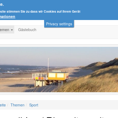
e.
bsite stimmen Sie zu dass wir Cookies auf ihrem Gerät
rmationen
Privacy settings
hemen
Gästebuch
eite
Themen
Sport