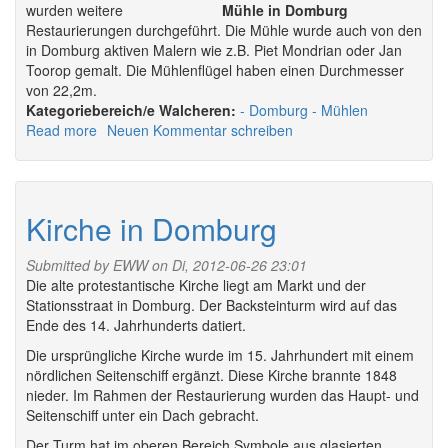
wurden weitere
Mühle in Domburg
Restaurierungen durchgeführt. Die Mühle wurde auch von den
in Domburg aktiven Malern wie z.B. Piet Mondrian oder Jan
Toorop gemalt. Die Mühlenflügel haben einen Durchmesser
von 22,2m.
Walcheren:
Domburg
Mühlen
Read more
about
Neuen Kommentar schreiben
Mühle
in
Domburg
-
Kirche in Domburg
Weltevreden
Submitted by
EWW
on Di, 2012-06-26 23:01
Die alte protestantische Kirche liegt am Markt und der
Stationsstraat in Domburg. Der Backsteinturm wird auf das
Ende des 14. Jahrhunderts datiert.
Die ursprüngliche Kirche wurde im 15. Jahrhundert mit einem
nördlichen Seitenschiff ergänzt. Diese Kirche brannte 1848
nieder. Im Rahmen der Restaurierung wurden das Haupt- und
Seitenschiff unter ein Dach gebracht.
Der Turm hat im oberen Bereich Symbole aus glasierten