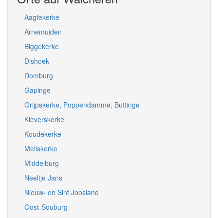
Aagtekerke
Arnemuiden
Biggekerke
Dishoek
Domburg
Gapinge
Grijpskerke, Poppendamme, Buttinge
Kleverskerke
Koudekerke
Meliskerke
Middelburg
Neeltje Jans
Nieuw- en Sint Joosland
Oost-Souburg