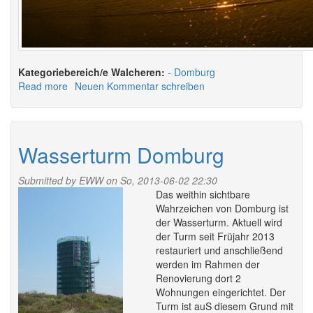
Walcheren:
Domburg
Read more
about
Neuen Kommentar schreiben
Sonnenuntergang
Domburg
Wasserturm Domburg
Submitted by
EWW
on So, 2013-06-02 22:30
Das weithin sichtbare
Wahrzeichen von Domburg ist
der Wasserturm. Aktuell wird
der Turm seit Früjahr 2013
restauriert und anschließend
werden im Rahmen der
Renovierung dort 2
Wohnungen eingerichtet. Der
Turm ist auS diesem Grund mit