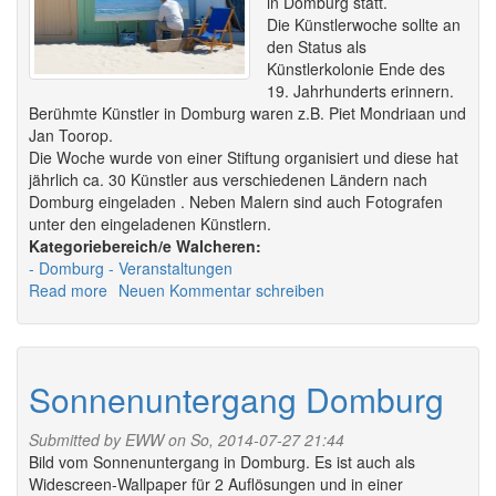
in Domburg statt.
Die Künstlerwoche sollte an
den Status als
Künstlerkolonie Ende des
19. Jahrhunderts erinnern.
Berühmte Künstler in Domburg waren z.B. Piet Mondriaan und
Jan Toorop.
Die Woche wurde von einer Stiftung organisiert und diese hat
jährlich ca. 30 Künstler aus verschiedenen Ländern nach
Domburg eingeladen . Neben Malern sind auch Fotografen
unter den eingeladenen Künstlern.
Walcheren:
Domburg
Veranstaltungen
Read more
about
Neuen Kommentar schreiben
Schildersweek
Domburg
-
Künstlerwoche
Sonnenuntergang Domburg
Submitted by
EWW
on So, 2014-07-27 21:44
Bild vom Sonnenuntergang in Domburg. Es ist auch als
Widescreen-Wallpaper für 2 Auflösungen und in einer