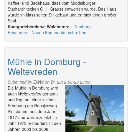
Kaffee- und Badehaus, dass vom Middelburger
Stadtarchitecken G.H. Grauss entworfen wurde. Das Haus
wurde im klassischen Stil gebaut und enthielt einen großen
Saal.
Walcheren:
Domburg
Read more
about
Neuen Kommentar schreiben
Badpavillon
Domburg
-
nl.
Mühle in Domburg -
Badpavilljoen
Weltevreden
Submitted by
EWW
on Di, 2012-06-26 23:09
Die Mühle in Domburg wird
auch
Weltevreden
genannt
und liegt auf einer kleinen
Erhebung am Roosjesweg.
Sie stammt aus dem Jahr
1817 und wurde zuletzt im
Jahr 1973 restauriert. In den
Jahren 2003 bis 2006