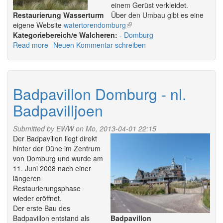
einem Gerüst verkleidet.
Restaurierung Wasserturm
Über den Umbau gibt es eine
eigene Website
watertorendomburg
(link
Walcheren:
Domburg
is
Read more
about
Neuen Kommentar schreiben
external)
Wasserturm
Domburg
Badpavillon Domburg - nl.
Badpavilljoen
Submitted by
EWW
on Mo, 2013-04-01 22:15
Der Badpavillon liegt direkt
hinter der Düne im Zentrum
von Domburg und wurde am
11. Juni 2008 nach einer
längeren
Restaurierungsphase
wieder eröffnet.
Der erste Bau des
Badpavillon entstand als
Badpavillon