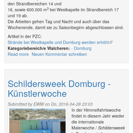
den Strandbereichen 14 und
3
16, sowie 600.000 m
bei Westkapelle im Strandbereich 17
und 19 ab.
Die Arbeiten gehen Tag und Nacht und auch über das
Wochenende, damit sie zu Saisonbeginn abgeschlossen sind.
Artikel in der PZC:
Strände bei Westkapelle und Domburg werden erhöht
(link
Walcheren:
Domburg
is
Read more
about
Neuen Kommentar schreiben
external)
Küstenverstärkung
im
Bereich
Domburg
Schildersweek Domburg -
Künstlerwoche
Submitted by
EWW
on Do, 2016-04-28 23:03
In der Himmelfahrtswoche
findet in diesem Jahr wieder
die internationale
Malerwoche /
Schildersweek