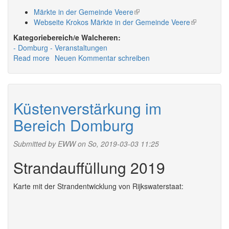
Märkte in der Gemeinde Veere
(link
Webseite Krokos Märkte in der Gemeinde Veere
is
(link
external)
is
Walcheren:
external)
Domburg
Veranstaltungen
Read more
about
Neuen Kommentar schreiben
Veranstaltungen
in
Domburg
2026
Küstenverstärkung im
Bereich Domburg
Submitted by
EWW
on So, 2019-03-03 11:25
Strandauffüllung 2019
Karte mit der Strandentwicklung von Rijkswaterstaat: