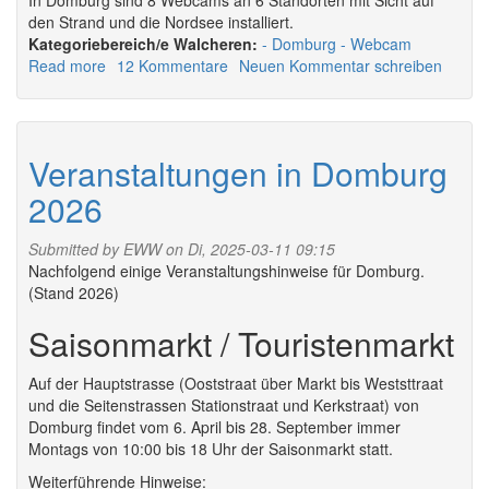
In Domburg sind 8 Webcams an 6 Standorten mit Sicht auf
den Strand und die Nordsee installiert.
Walcheren:
Domburg
Webcam
Read more
about
12 Kommentare
Neuen Kommentar schreiben
Domburg
Webcam
Veranstaltungen in Domburg
2026
Submitted by
EWW
on Di, 2025-03-11 09:15
Nachfolgend einige Veranstaltungshinweise für Domburg.
(Stand 2026)
Saisonmarkt / Touristenmarkt
Auf der Hauptstrasse (Ooststraat über Markt bis Weststtraat
und die Seitenstrassen Stationstraat und Kerkstraat) von
Domburg findet vom 6. April bis 28. September immer
Montags von 10:00 bis 18 Uhr der Saisonmarkt statt.
Weiterführende Hinweise: