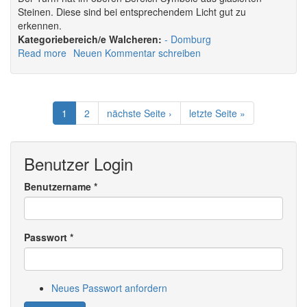
Steinen. Diese sind bei entsprechendem Licht gut zu
erkennen.
Walcheren:
Domburg
Read more
about
Neuen Kommentar schreiben
Kirche
in
Domburg
1
2
nächste Seite ›
letzte Seite »
Benutzer Login
Benutzername
*
Passwort
*
Neues Passwort anfordern