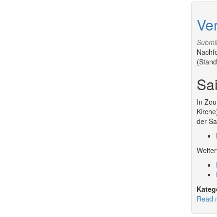
Ve
Submi
Nachfo
(Stand
Sai
In Zou
Kirche
der Sa
Weiter
Read 