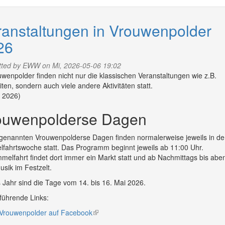
in
Zoutelande
2026
ranstaltungen in Vrouwenpolder
26
tted by
EWW
on Mi, 2026-05-06 19:02
uwenpolder finden nicht nur die klassischen Veranstaltungen wie z.B.
iten, sondern auch viele andere Aktivitäten statt.
 2026)
ouwenpolderse Dagen
genannten Vrouwenpolderse Dagen finden normalerweise jeweils in de
fahrtswoche statt. Das Programm beginnt jeweils ab 11:00 Uhr.
melfahrt findet dort immer ein Markt statt und ab Nachmittags bis abe
usik im Festzelt.
 Jahr sind die Tage vom 14. bis 16. Mai 2026.
führende Links:
Vrouwenpolder auf Facebook
(link
is