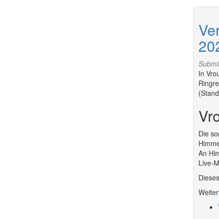
Ve
20
Submi
In Vro
Ringre
(Stand
Vr
Die so
Himmel
An Him
Live-M
Dieses
Weiter