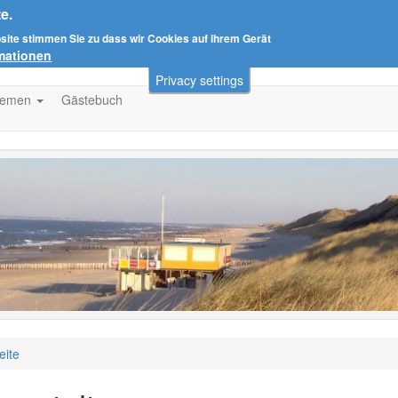
e.
bsite stimmen Sie zu dass wir Cookies auf ihrem Gerät
rmationen
Privacy settings
hemen
Gästebuch
eite