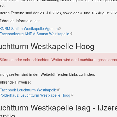
26.
iteren Termine sind der 20. Juli 2026, sowie der 4. und 10- August 202
führende Informationen:
KNRM Station Westkapelle Agenda
(link
Facebookseite KNRM Station Westkapelle
is
(link
external)
is
uchtturm Westkapelle Hoog
external)
 Stürmen oder sehr schlechtem Wetter wird der Leuchtturm geschlosse
fnungszeiten sind in den Weiterführenden Links zu finden.
führende Hinweise:
Facebook Leuchtturm Westkapelle
(link
Polderhaus: Leuchtturm Westkapelle Hoog
is
(link
external)
is
chtturm Westkapelle laag - IJzer
external)
entje