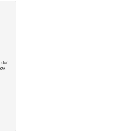
n der
026