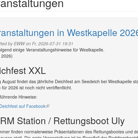
anstaltungen
ranstaltungen in Westkapelle 202
tted by
EWW
on Fr, 2026-07-31 19:31
lgend einige Veranstaltungshinweise für Westkapelle.
 2026)
ichfest XXL
 August findet das jährliche Deichfest am Seedeich bei Westkapelle sta
für 2026 ist noch nicht veröffentlicht.
führende Hinweise:
Deichfest auf Facebook
(link
is
RM Station / Rettungsboot Uly
external)
mer finden normalerweise Präsentationen des Rettungsbootes und d
auses statt. Die erste Veranstaltung ist im Regelfall der Reddingsboo