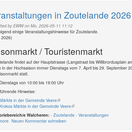
in
der
ranstaltungen in Zoutelande 2026
Umgebung
von
tted by
EWW
on Mo, 2026-05-11 11:12
Walcheren
lgend einige Veranstaltungshinweise für Zoutelande.
 2026)
sonmarkt / Touristenmarkt
telande findet auf der Hauptstrasse (Langstraat bis Willibrordusplain a
) in der Hochsaison immer Dienstags vom 7. April bis 29. September 2
isonmarkt statt.
Dienstags von 10:00 bis 19:00 Uhr
führende Hinweise:
Märkte in der Gemeinde Veere
(link
Krokos Märkte in der Gemeinde Veere
is
(link
external)
is
Walcheren:
Zoutelande
Veranstaltungen
external)
more
about
Neuen Kommentar schreiben
Veranstaltungen