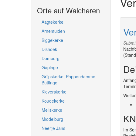
Ver
Orte auf Walcheren
Aagtekerke
Ve
Arnemuiden
Biggekerke
Submi
Nachfo
Dishoek
(Stand
Domburg
De
Gapinge
Grijpskerke, Poppendamme,
Anfang
Buttinge
Termin 
Kleverskerke
Weiter
Koudekerke
Meliskerke
KN
Middelburg
Neeltje Jans
Im Som
Bootsh