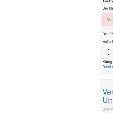
Der kl
Bei
Die Öf
weiter
Read 
Ver
Um
Submi