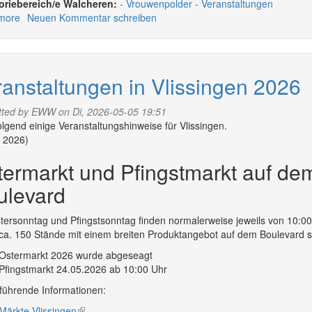
Walcheren:
Vrouwenpolder
Veranstaltungen
external)
more
about
Neuen Kommentar schreiben
Veranstaltungen
in
Vrouwenpolder
2026
anstaltungen in Vlissingen 2026
tted by
EWW
on Di, 2026-05-05 19:51
lgend einige Veranstaltungshinweise für Vlissingen.
 2026)
termarkt und Pfingstmarkt auf de
ulevard
ersonntag und Pfingstsonntag finden normalerweise jeweils von 10:00
ca. 150 Stände mit einem breiten Produktangebot auf dem Boulevard s
Ostermarkt 2026 wurde abgeseagt
Pfingstmarkt 24.05.2026 ab 10:00 Uhr
führende Informationen:
Märkte Vlissingen
(link