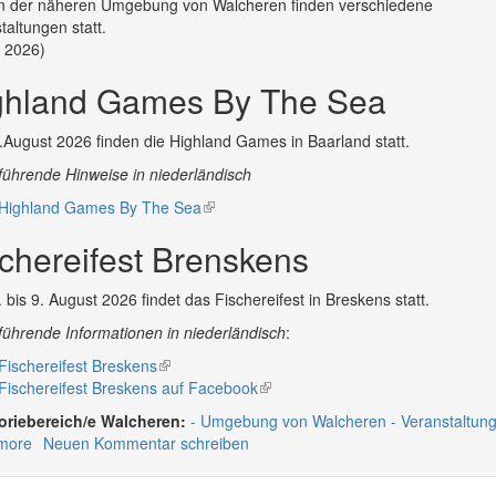
n der näheren Umgebung von Walcheren finden verschiedene
taltungen statt.
 2026)
ghland Games By The Sea
August 2026 finden die Highland Games in Baarland statt.
führende Hinweise in niederländisch
Highland Games By The Sea
(link
is
chereifest Brenskens
external)
 bis 9. August 2026 findet das Fischereifest in Breskens statt.
führende Informationen in niederländisch
:
Fischereifest Breskens
(link
Fischereifest Breskens auf Facebook
is
(link
external)
is
Walcheren:
Umgebung von Walcheren
Veranstaltun
external)
more
about
Neuen Kommentar schreiben
Veranstaltungen
2026