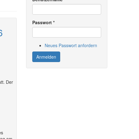
Passwort
*
6
Neues Passwort anfordern
Anmelden
tt. Der
es
tdag am