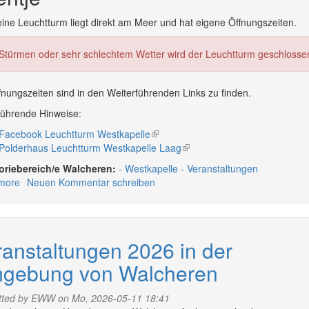
eine Leuchtturm liegt direkt am Meer und hat eigene Öffnungszeiten.
 Stürmen oder sehr schlechtem Wetter wird der Leuchtturm geschlosse
fnungszeiten sind in den Weiterführenden Links zu finden.
führende Hinweise:
Facebook Leuchtturm Westkapelle
(link
Polderhaus Leuchtturm Westkapelle Laag
is
(link
external)
is
Walcheren:
Westkapelle
Veranstaltungen
external)
more
about
Neuen Kommentar schreiben
Veranstaltungen
in
Westkapelle
2026
anstaltungen 2026 in der
gebung von Walcheren
tted by
EWW
on Mo, 2026-05-11 18:41