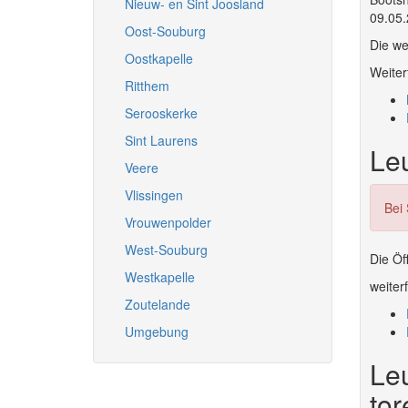
Nieuw- en Sint Joosland
09.05.
Oost-Souburg
Die we
Oostkapelle
Weiter
Ritthem
Serooskerke
Sint Laurens
Le
Veere
Vlissingen
Bei
Vrouwenpolder
West-Souburg
Die Öf
Westkapelle
weiter
Zoutelande
Umgebung
Leu
tor