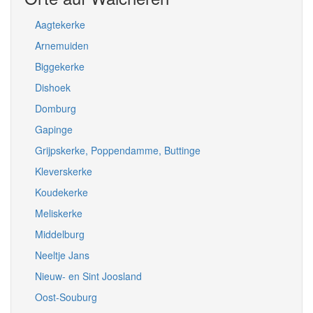
Aagtekerke
Arnemuiden
Biggekerke
Dishoek
Domburg
Gapinge
Grijpskerke, Poppendamme, Buttinge
Kleverskerke
Koudekerke
Meliskerke
Middelburg
Neeltje Jans
Nieuw- en Sint Joosland
Oost-Souburg