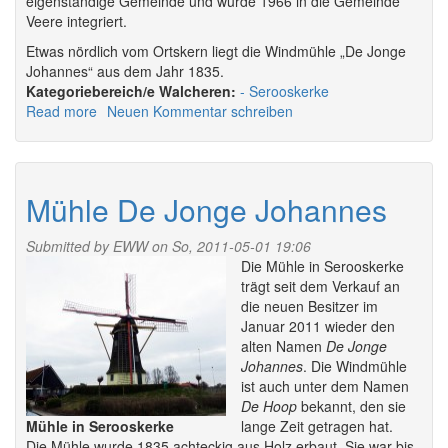
eigenständige Gemeinde und wurde 1966 in die Gemeinde
Veere integriert.
Etwas nördlich vom Ortskern liegt die Windmühle „De Jonge
Johannes“ aus dem Jahr 1835.
Walcheren:
Serooskerke
Read more
about
Neuen Kommentar schreiben
Serooskerke
Mühle De Jonge Johannes
Submitted by
EWW
on So, 2011-05-01 19:06
Die Mühle in Serooskerke
trägt seit dem Verkauf an
die neuen Besitzer im
Januar 2011 wieder den
alten Namen
De Jonge
Johannes
. Die Windmühle
ist auch unter dem Namen
De Hoop
bekannt, den sie
Mühle in Serooskerke
lange Zeit getragen hat.
Die Mühle wurde 1835 achteckig aus Holz erbaut. Sie war bis