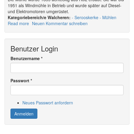
1951 als Windmühle in Betrieb und wurde später auf Diesel-
und Elektromotoren umgerüstet.
Walcheren:
Serooskerke
Mühlen
Read more
about
Neuen Kommentar schreiben
Mühle
De
Jonge
Benutzer Login
Johannes
Benutzername
*
Passwort
*
Neues Passwort anfordern
Anmelden