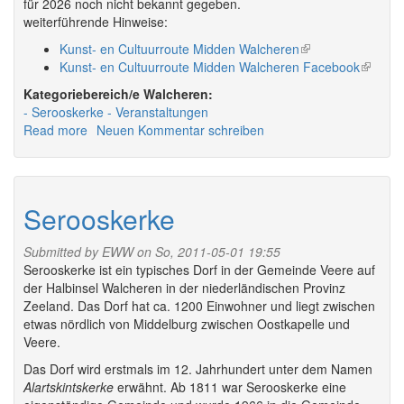
für 2026 noch nicht bekannt gegeben.
weiterführende Hinweise:
Kunst- en Cultuurroute Midden Walcheren
(link
Kunst- en Cultuurroute Midden Walcheren Facebook
is
(link
external)
is
Walcheren:
externa
Serooskerke
Veranstaltungen
Read more
about
Neuen Kommentar schreiben
Veranstaltungen
in
Serooskerke
2026
Serooskerke
Submitted by
EWW
on So, 2011-05-01 19:55
Serooskerke ist ein typisches Dorf in der Gemeinde Veere auf
der Halbinsel Walcheren in der niederländischen Provinz
Zeeland. Das Dorf hat ca. 1200 Einwohner und liegt zwischen
etwas nördlich von Middelburg zwischen Oostkapelle und
Veere.
Das Dorf wird erstmals im 12. Jahrhundert unter dem Namen
Alartskintskerke
erwähnt. Ab 1811 war Serooskerke eine