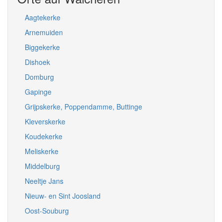
Aagtekerke
Arnemuiden
Biggekerke
Dishoek
Domburg
Gapinge
Grijpskerke, Poppendamme, Buttinge
Kleverskerke
Koudekerke
Meliskerke
Middelburg
Neeltje Jans
Nieuw- en Sint Joosland
Oost-Souburg