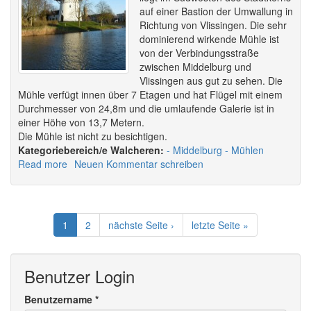
auf einer Bastion der Umwallung in
Richtung von Vlissingen. Die sehr
dominierend wirkende Mühle ist
von der Verbindungsstraße
zwischen Middelburg und
Vlissingen aus gut zu sehen. Die
Mühle verfügt innen über 7 Etagen und hat Flügel mit einem
Durchmesser von 24,8m und die umlaufende Galerie ist in
einer Höhe von 13,7 Metern.
Die Mühle ist nicht zu besichtigen.
Walcheren:
Middelburg
Mühlen
Read more
about
Neuen Kommentar schreiben
Mühle
in
Middelburg
-
1
2
nächste Seite ›
letzte Seite »
De
Hoop
Benutzer Login
Benutzername
*