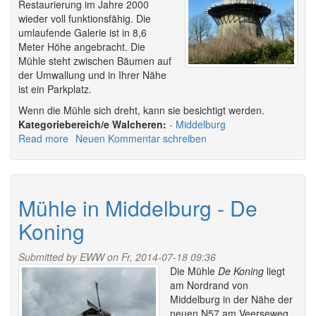
Restaurierung im Jahre 2000
wieder voll funktionsfähig. Die
umlaufende Galerie ist in 8,6
Meter Höhe angebracht. Die
Mühle steht zwischen Bäumen auf
der Umwallung und in Ihrer Nähe
ist ein Parkplatz.
Wenn die Mühle sich dreht, kann sie besichtigt werden.
Walcheren:
Middelburg
Read more
about
Neuen Kommentar schreiben
Mühle
in
Middelburg
-
Mühle in Middelburg - De
De
Koning
Seismolen
Submitted by
EWW
on Fr, 2014-07-18 09:36
Die Mühle
De Koning
liegt
am Nordrand von
Middelburg in der Nähe der
neuen N57 am Veerseweg