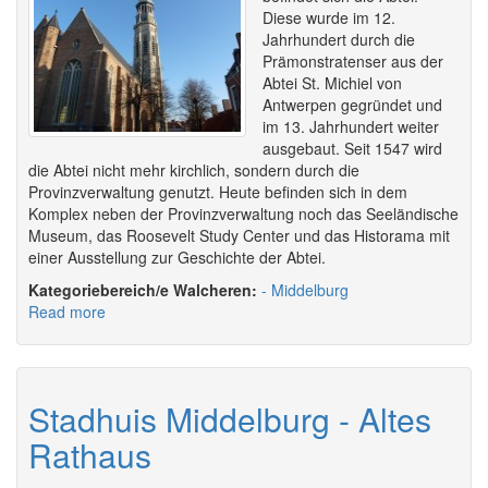
Diese wurde im 12.
Jahrhundert durch die
Prämonstratenser aus der
Abtei St. Michiel von
Antwerpen gegründet und
im 13. Jahrhundert weiter
ausgebaut. Seit 1547 wird
die Abtei nicht mehr kirchlich, sondern durch die
Provinzverwaltung genutzt. Heute befinden sich in dem
Komplex neben der Provinzverwaltung noch das Seeländische
Museum, das Roosevelt Study Center und das Historama mit
einer Ausstellung zur Geschichte der Abtei.
Walcheren:
Middelburg
Read more
about
Abtei
und
Langer
Jan
Stadhuis Middelburg - Altes
in
Rathaus
Middelburg