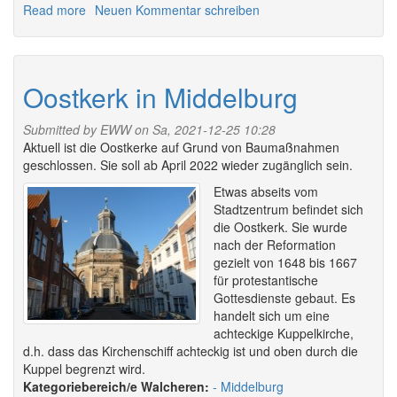
Read more
about
Neuen Kommentar schreiben
Veranstaltungen
in
Middelburg
2026
Oostkerk in Middelburg
Submitted by
EWW
on Sa, 2021-12-25 10:28
Aktuell ist die Oostkerke auf Grund von Baumaßnahmen
geschlossen. Sie soll ab April 2022 wieder zugänglich sein.
Etwas abseits vom
Stadtzentrum befindet sich
die Oostkerk. Sie wurde
nach der Reformation
gezielt von 1648 bis 1667
für protestantische
Gottesdienste gebaut. Es
handelt sich um eine
achteckige Kuppelkirche,
d.h. dass das Kirchenschiff achteckig ist und oben durch die
Kuppel begrenzt wird.
Walcheren:
Middelburg