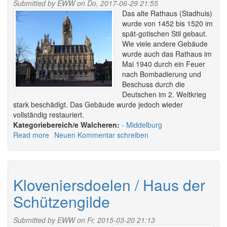
Submitted by
EWW
on Do, 2017-06-29 21:55
Das alte Rathaus (Stadhuis)
wurde von 1452 bis 1520 im
spät-gotischen Stil gebaut.
Wie viele andere Gebäude
wurde auch das Rathaus im
Mai 1940 durch ein Feuer
nach Bombadierung und
Beschuss durch die
Deutschen im 2. Weltkrieg
stark beschädigt. Das Gebäude wurde jedoch wieder
vollständig restauriert.
Walcheren:
Middelburg
Read more
about
Neuen Kommentar schreiben
Stadhuis
Middelburg
-
Altes
Kloveniersdoelen / Haus der
Rathaus
Schützengilde
Submitted by
EWW
on Fr, 2015-03-20 21:13