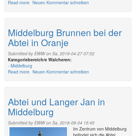
Read more
about
Neuen Kommentar schreiben
Oostkerk
in
Middelburg
Middelburg Brunnen bei der
Abtei in Oranje
Submitted by
EWW
on Sa, 2019-04-27 07:52
Walcheren:
Middelburg
Read more
about
Neuen Kommentar schreiben
Middelburg
Brunnen
bei
der
Abtei und Langer Jan in
Abtei
Middelburg
in
Oranje
Submitted by
EWW
on Sa, 2018-08-04 15:45
Im Zentrum von Middelburg
befindet sich die Abtei.