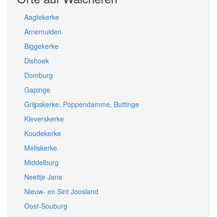
Aagtekerke
Arnemuiden
Biggekerke
Dishoek
Domburg
Gapinge
Grijpskerke, Poppendamme, Buttinge
Kleverskerke
Koudekerke
Meliskerke
Middelburg
Neeltje Jans
Nieuw- en Sint Joosland
Oost-Souburg