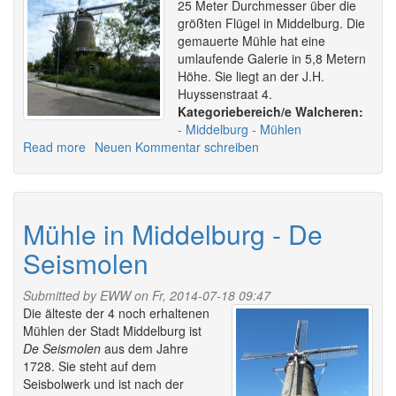
25 Meter Durchmesser über die
größten Flügel in Middelburg. Die
gemauerte Mühle hat eine
umlaufende Galerie in 5,8 Metern
Höhe. Sie liegt an der J.H.
Huyssenstraat 4.
Walcheren:
Middelburg
Mühlen
Read more
about
Neuen Kommentar schreiben
Mühle
in
Middelburg
-
Mühle in Middelburg - De
Ons
Seismolen
Genoegen
Submitted by
EWW
on Fr, 2014-07-18 09:47
Die älteste der 4 noch erhaltenen
Mühlen der Stadt Middelburg ist
De Seismolen
aus dem Jahre
1728. Sie steht auf dem
Seisbolwerk und ist nach der