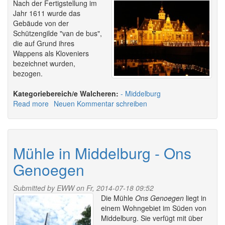
Nach der Fertigstellung im
Jahr 1611 wurde das
Gebäude von der
Schützengilde "van de bus",
die auf Grund ihres
Wappens als Kloveniers
bezeichnet wurden,
bezogen.
Walcheren:
Middelburg
Read more
about
Neuen Kommentar schreiben
Kloveniersdoelen
/
Haus
der
Mühle in Middelburg - Ons
Schützengilde
Genoegen
Submitted by
EWW
on Fr, 2014-07-18 09:52
Die Mühle
Ons Genoegen
liegt in
einem Wohngebiet im Süden von
Middelburg. Sie verfügt mit über