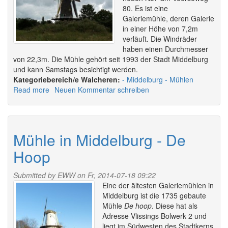
80. Es ist eine
Galeriemühle, deren Galerie
in einer Höhe von 7,2m
verläuft. Die Windräder
haben einen Durchmesser
von 22,3m. Die Mühle gehört seit 1993 der Stadt Middelburg
und kann Samstags besichtigt werden.
Walcheren:
Middelburg
Mühlen
Read more
about
Neuen Kommentar schreiben
Mühle
in
Middelburg
-
Mühle in Middelburg - De
De
Hoop
Koning
Submitted by
EWW
on Fr, 2014-07-18 09:22
Eine der ältesten Galeriemühlen in
Middelburg ist die 1735 gebaute
Mühle
De hoop
. Diese hat als
Adresse Vlissings Bolwerk 2 und
liegt im Südwesten des Stadtkerns