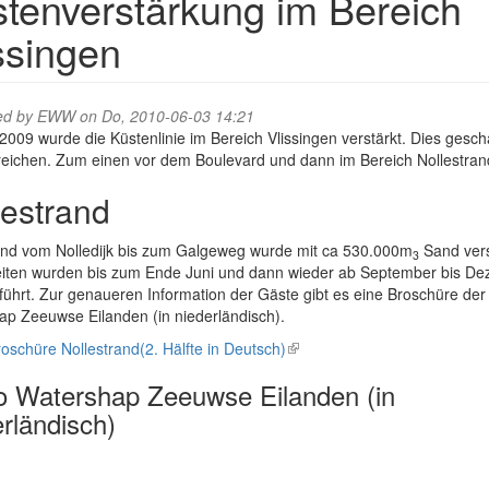
tenverstärkung im Bereich
ssingen
ed by
EWW
on Do, 2010-06-03 14:21
2009 wurde die Küstenlinie im Bereich Vlissingen verstärkt. Dies gesch
reichen. Zum einen vor dem Boulevard und dann im Bereich Nollestran
lestrand
and vom Nolledijk bis zum Galgeweg wurde mit ca 530.000m
Sand vers
3
eiten wurden bis zum Ende Juni und dann wieder ab September bis D
ührt. Zur genaueren Information der Gäste gibt es eine Broschüre der
p Zeeuwse Eilanden (in niederländisch).
oschüre Nollestrand(2. Hälfte in Deutsch)
(link
is
o Watershap Zeeuwse Eilanden (in
external)
rländisch)