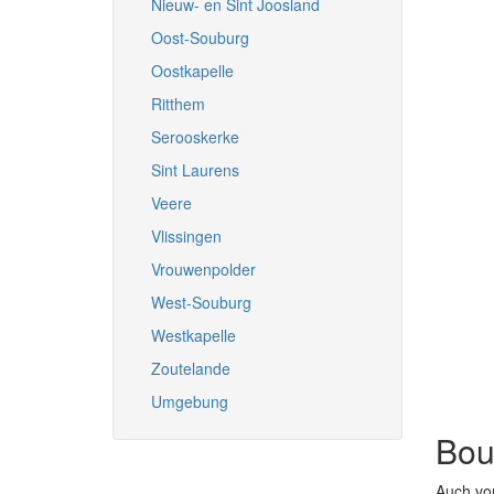
Nieuw- en Sint Joosland
Oost-Souburg
Oostkapelle
Ritthem
Serooskerke
Sint Laurens
Veere
Vlissingen
Vrouwenpolder
West-Souburg
Westkapelle
Zoutelande
Umgebung
Bou
Auch vor