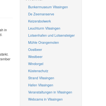
Bunkermuseum Vlissingen
De Zeemanserve
Keizersbolwerk
Leuchturm Vlissingen
ah in
d.
Lotsenhafen und Lotsensteiger
Mühle Orangemolen
Oostbeer
tärkt.
Westbeer
ezember
Windorgel
Küstenschutz
Strand Vlissingen
Hafen Vlissingen
Veranstaltungen in Vlissingen
Webcams in Vlissingen