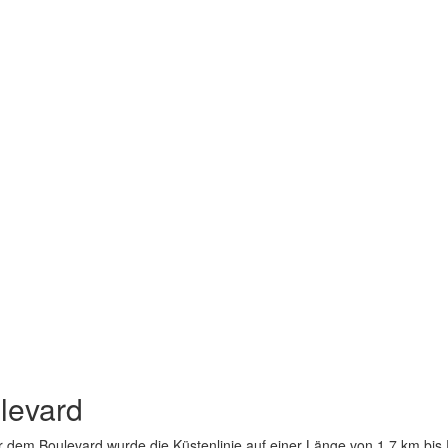
levard
 dem Boulevard wurde die Küstenlinie auf einer Länge von 1,7 km bis