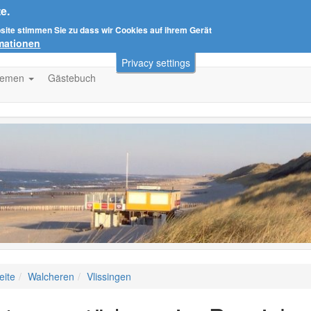
e.
bsite stimmen Sie zu dass wir Cookies auf ihrem Gerät
rmationen
Privacy settings
hemen
Gästebuch
eite
Walcheren
Vlissingen