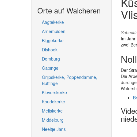
Küs
Orte auf Walcheren
Vli
Aagtekerke
Arnemuiden
Submitt
Im Jahr 
Biggekerke
zwei Be
Dishoek
Nol
Domburg
Gapinge
Der Str
Die Arb
Grijpskerke, Poppendamme,
durchgef
Buttinge
Watersha
Kleverskerke
Br
Koudekerke
Vide
Meliskerke
niede
Middelburg
Neeltje Jans