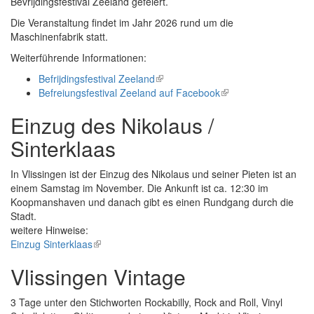
Bevrijdingsfestival Zeeland gefeiert.
Die Veranstaltung findet im Jahr 2026 rund um die
Maschinenfabrik statt.
Weiterführende Informationen:
Befrijdingsfestival Zeeland
(link
Befreiungsfestival Zeeland auf Facebook
is
(link
external)
is
Einzug des Nikolaus /
external)
Sinterklaas
In Vlissingen ist der Einzug des Nikolaus und seiner Pieten ist an
einem Samstag im November. Die Ankunft ist ca. 12:30 im
Koopmanshaven und danach gibt es einen Rundgang durch die
Stadt.
weitere Hinweise:
Einzug Sinterklaas
(link
is
Vlissingen Vintage
external)
3 Tage unter den Stichworten Rockabilly, Rock and Roll, Vinyl