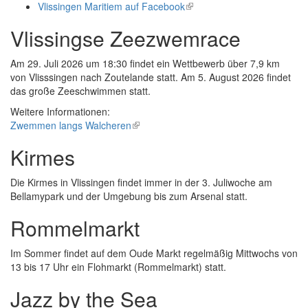
Vlissingen Maritiem auf Facebook
is
(link
external)
is
Vlissingse Zeezwemrace
external)
Am 29. Juli 2026 um 18:30 findet ein Wettbewerb über 7,9 km
von Vlisssingen nach Zoutelande statt. Am 5. August 2026 findet
das große Zeeschwimmen statt.
Weitere Informationen:
Zwemmen langs Walcheren
(link
is
Kirmes
external)
Die Kirmes in Vlissingen findet immer in der 3. Juliwoche am
Bellamypark und der Umgebung bis zum Arsenal statt.
Rommelmarkt
Im Sommer findet auf dem Oude Markt regelmäßig Mittwochs von
13 bis 17 Uhr ein Flohmarkt (Rommelmarkt) statt.
Jazz by the Sea