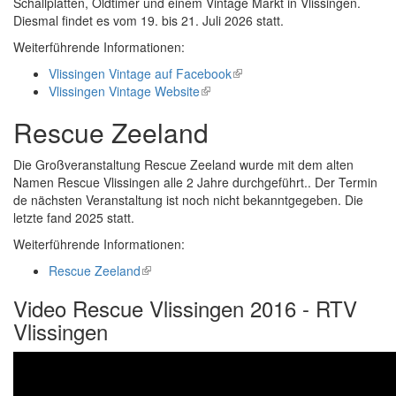
Schallplatten, Oldtimer und einem Vintage Markt in Vlissingen.
Diesmal findet es vom 19. bis 21. Juli 2026 statt.
Weiterführende Informationen:
Vlissingen Vintage auf Facebook
(link
Vlissingen Vintage Website
(link
is
is
external)
Rescue Zeeland
external)
Die Großveranstaltung Rescue Zeeland wurde mit dem alten
Namen Rescue Vlissingen alle 2 Jahre durchgeführt.. Der Termin
de nächsten Veranstaltung ist noch nicht bekanntgegeben. Die
letzte fand 2025 statt.
Weiterführende Informationen:
Rescue Zeeland
(link
is
Video Rescue Vlissingen 2016 - RTV
external)
Vlissingen