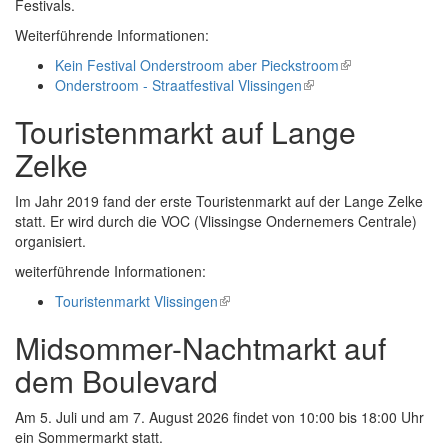
Festivals.
Weiterführende Informationen:
Kein Festival Onderstroom aber Pieckstroom
(link
Onderstroom - Straatfestival Vlissingen
(link
is
is
external)
Touristenmarkt auf Lange
external)
Zelke
Im Jahr 2019 fand der erste Touristenmarkt auf der Lange Zelke
statt. Er wird durch die VOC (Vlissingse Ondernemers Centrale)
organisiert.
weiterführende Informationen:
Touristenmarkt Vlissingen
(link
is
Midsommer-Nachtmarkt auf
external)
dem Boulevard
Am 5. Juli und am 7. August 2026 findet von 10:00 bis 18:00 Uhr
ein Sommermarkt statt.