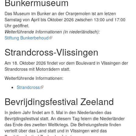
Bunkermuseum
Das Museum im Bunker an der Oranjemolen ist am letzen
Samstag von April bis Oktober 2026 zwischen 13:00 und 17:00
Uhr geöffnet.
Weiterführende Informationen (in niederländisch):
Stiftung Bunkerbehoud
(link
is
Strandcross-Vlissingen
external)
Am 18. Oktober 2026 findet vor dem Boulevard in Vlissingen der
Strandcross mit Motorrädern statt.
Weiterführende Informationen:
Strandcross
(link
is
Bevrijdingsfestival Zeeland
external)
In jedem Jahr findet am 5. Mai in den Niederlanden das
Bevrijdingsfestival statt. An diesem Tag feiern die Niederländer
das Ende des zweiten Weltkriegs. Die Befreiungsfeste finden
verteilt über das Land statt und in Vlissingen wird das