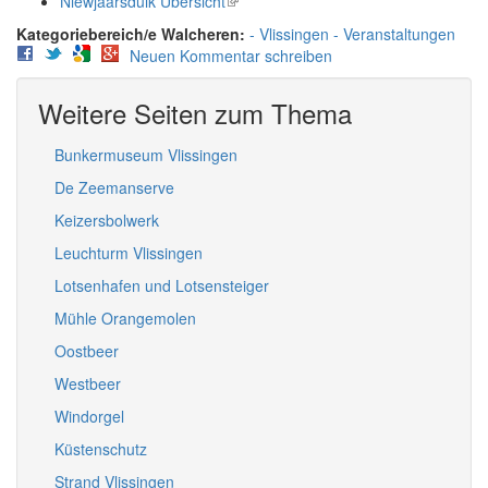
Niewjaarsduik Übersicht
(link
is
is
external)
Walcheren:
Vlissingen
Veranstaltungen
external)
Neuen Kommentar schreiben
Weitere Seiten zum Thema
Bunkermuseum Vlissingen
De Zeemanserve
Keizersbolwerk
Leuchturm Vlissingen
Lotsenhafen und Lotsensteiger
Mühle Orangemolen
Oostbeer
Westbeer
Windorgel
Küstenschutz
Strand Vlissingen