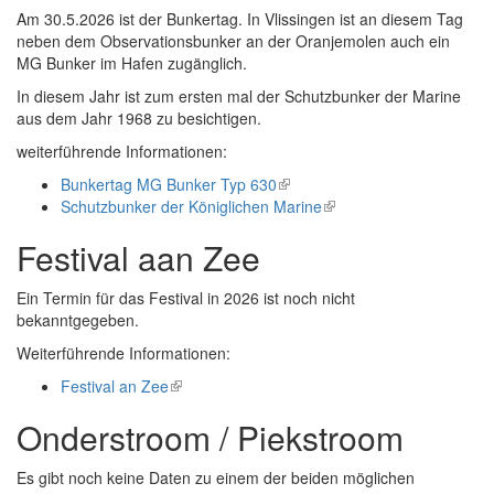
Am 30.5.2026 ist der Bunkertag. In Vlissingen ist an diesem Tag
neben dem Observationsbunker an der Oranjemolen auch ein
MG Bunker im Hafen zugänglich.
In diesem Jahr ist zum ersten mal der Schutzbunker der Marine
aus dem Jahr 1968 zu besichtigen.
weiterführende Informationen:
Bunkertag MG Bunker Typ 630
(link
Schutzbunker der Königlichen Marine
is
(link
external)
is
Festival aan Zee
external)
Ein Termin für das Festival in 2026 ist noch nicht
bekanntgegeben.
Weiterführende Informationen:
Festival an Zee
(link
is
Onderstroom / Piekstroom
external)
Es gibt noch keine Daten zu einem der beiden möglichen