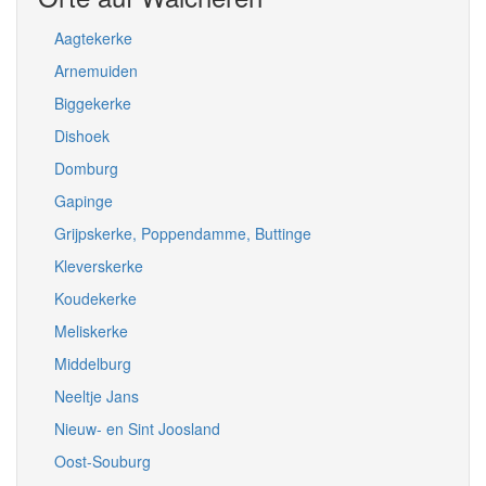
Aagtekerke
Arnemuiden
Biggekerke
Dishoek
Domburg
Gapinge
Grijpskerke, Poppendamme, Buttinge
Kleverskerke
Koudekerke
Meliskerke
Middelburg
Neeltje Jans
Nieuw- en Sint Joosland
Oost-Souburg