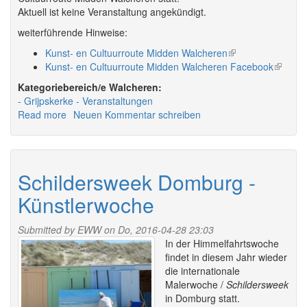
Aktuell ist keine Veranstaltung angekündigt.
weiterführende Hinweise:
Kunst- en Cultuurroute Midden Walcheren
(link
Kunst- en Cultuurroute Midden Walcheren Facebook
is
(link
external)
is
Walcheren:
externa
Grijpskerke
Veranstaltungen
Read more
about
Neuen Kommentar schreiben
Veranstaltungen
in
Grijpskerke,
Poppendamme
Schildersweek Domburg -
und
Künstlerwoche
Buttinge
2026
Submitted by
EWW
on Do, 2016-04-28 23:03
In der Himmelfahrtswoche
findet in diesem Jahr wieder
die internationale
Malerwoche /
Schildersweek
in Domburg statt.