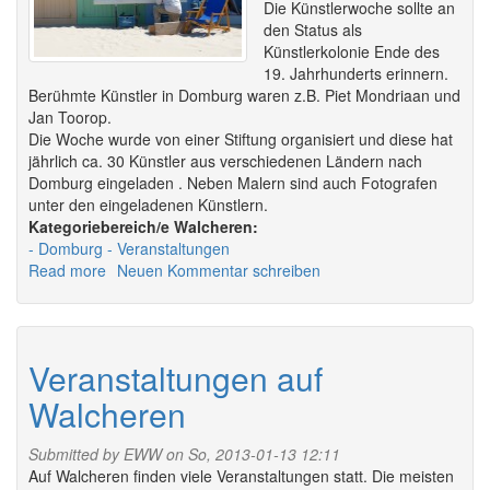
Die Künstlerwoche sollte an
den Status als
Künstlerkolonie Ende des
19. Jahrhunderts erinnern.
Berühmte Künstler in Domburg waren z.B. Piet Mondriaan und
Jan Toorop.
Die Woche wurde von einer Stiftung organisiert und diese hat
jährlich ca. 30 Künstler aus verschiedenen Ländern nach
Domburg eingeladen . Neben Malern sind auch Fotografen
unter den eingeladenen Künstlern.
Walcheren:
Domburg
Veranstaltungen
Read more
about
Neuen Kommentar schreiben
Schildersweek
Domburg
-
Künstlerwoche
Veranstaltungen auf
Walcheren
Submitted by
EWW
on So, 2013-01-13 12:11
Auf Walcheren finden viele Veranstaltungen statt. Die meisten