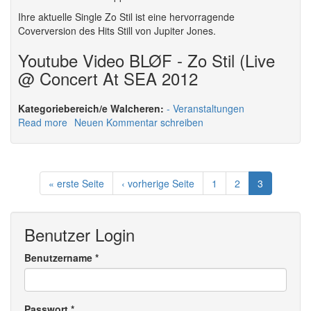
Ihre aktuelle Single Zo Stil ist eine hervorragende
Coverversion des Hits Still von Jupiter Jones.
Youtube Video BLØF - Zo Stil (Live
@ Concert At SEA 2012
Walcheren:
Veranstaltungen
Read more
about
Neuen Kommentar schreiben
Music
aus
Walcheren
« erste Seite
‹ vorherige Seite
1
2
3
Benutzer Login
Benutzername
*
Passwort
*