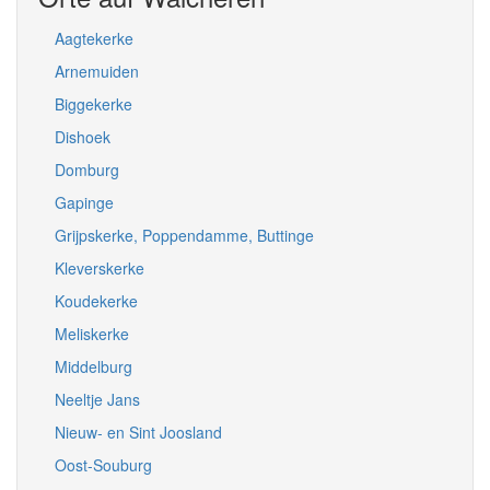
Aagtekerke
Arnemuiden
Biggekerke
Dishoek
Domburg
Gapinge
Grijpskerke, Poppendamme, Buttinge
Kleverskerke
Koudekerke
Meliskerke
Middelburg
Neeltje Jans
Nieuw- en Sint Joosland
Oost-Souburg