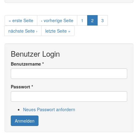
in
Domburg
2026
« erste Seite
‹ vorherige Seite
1
2
3
nächste Seite ›
letzte Seite »
Benutzer Login
Benutzername
*
Passwort
*
Neues Passwort anfordern
Anmelden