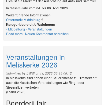
Dies ist ein Markt mit der Ausrichtung auf Antik und Sammler.
In diesem Jahr vom 04. bis 06. April 2026.
Weiterführende Informationen:
Ostermarkt Middelburg
(link
Walcheren:
is
Middelburg
Veranstaltungen
external)
Read more
about
Neuen Kommentar schreiben
Veranstaltungen
in
Middelburg
2026
Veranstaltungen in
Meliskerke 2026
Submitted by
EWW
on Fr, 2026-03-13 08:12
In Meliskerke sind neben einer Bauernmesse zu Himmelfahrt
auch die klassischen Veranstaltungen wie Ring- oder
Sjezenrijden vertreten.
(Stand 2026)
Boerderij fair