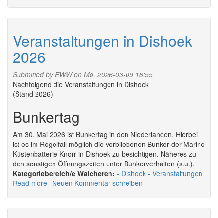
Veranstaltungen
in
Gapinge
2026
Veranstaltungen in Dishoek
2026
Submitted by
EWW
on Mo, 2026-03-09 18:55
Nachfolgend die Veranstaltungen in Dishoek
(Stand 2026)
Bunkertag
Am 30. Mai 2026 ist Bunkertag in den Niederlanden. Hierbei
ist es im Regelfall möglich die verbliebenen Bunker der Marine
Küstenbatterie Knorr in Dishoek zu besichtigen. Näheres zu
den sonstigen Öffnungszeiten unter Bunkerverhalten (s.u.).
Walcheren:
Dishoek
Veranstaltungen
Read more
about
Neuen Kommentar schreiben
Veranstaltungen
in
Dishoek