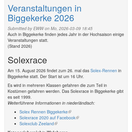
2026
Veranstaltungen in
Biggekerke 2026
Submitted by
EWW
on Mo, 2026-03-09 18:45
Auch in Biggekerke finden jedes Jahr in der Hochsaison einige
Veranstaltungen statt.
(Stand 2026)
Solexrace
Am 15. August 2026 findet zum 26. mal das
Solex-Rennen
in
Biggekerke statt. Der Start ist um 16 Uhr.
Es wird in mehreren Klassen gefahren die zum Teil in
Kostümen gefahren werden. Das Solexrace in Biggekerke gibt
es seit 1999.
Weiterführene Informationen in niederländisch:
Solex Rennen Biggekerke
(link
Solexrace 2020 auf Facebook
is
(link
Solexclub Zeeland
(link
external)
is
is
external)