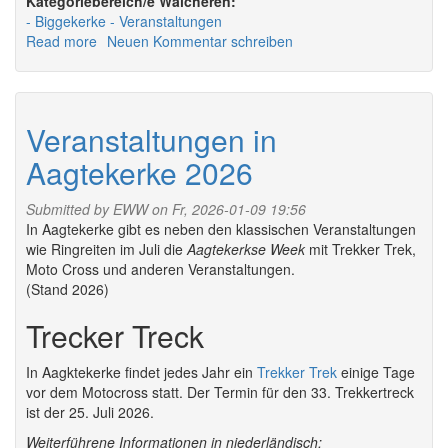
Walcheren:
external)
Biggekerke
Veranstaltungen
Read more
about
Neuen Kommentar schreiben
Veranstaltungen
in
Biggekerke
2026
Veranstaltungen in
Aagtekerke 2026
Submitted by
EWW
on Fr, 2026-01-09 19:56
In Aagtekerke gibt es neben den klassischen Veranstaltungen
wie Ringreiten im Juli die
Aagtekerkse Week
mit Trekker Trek,
Moto Cross und anderen Veranstaltungen.
(Stand 2026)
Trecker Treck
In Aagktekerke findet jedes Jahr ein
Trekker Trek
einige Tage
vor dem Motocross statt. Der Termin für den 33. Trekkertreck
ist der 25. Juli 2026.
Weiterführene Informationen in niederländisch: