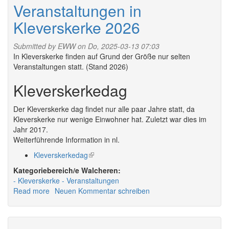
2026
Veranstaltungen in
Kleverskerke 2026
Submitted by
EWW
on Do, 2025-03-13 07:03
In Kleverskerke finden auf Grund der Größe nur selten
Veranstaltungen statt. (Stand 2026)
Kleverskerkedag
Der Kleverskerke dag findet nur alle paar Jahre statt, da
Kleverskerke nur wenige Einwohner hat. Zuletzt war dies im
Jahr 2017.
Weiterführende Information in nl.
Kleverskerkedag
(link
is
Walcheren:
external)
Kleverskerke
Veranstaltungen
Read more
about
Neuen Kommentar schreiben
Veranstaltungen
in
Kleverskerke