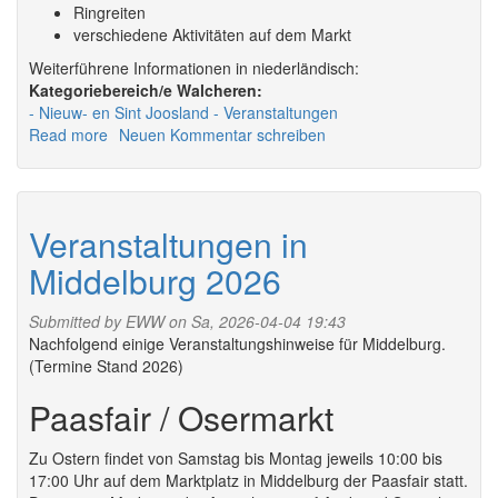
Ringreiten
verschiedene Aktivitäten auf dem Markt
Weiterführene Informationen in niederländisch:
Walcheren:
Nieuw- en Sint Joosland
Veranstaltungen
Read more
about
Neuen Kommentar schreiben
Veranstaltungen
in
Nieuw-
en
Veranstaltungen in
Sint
Middelburg 2026
Joosland
2026
Submitted by
EWW
on Sa, 2026-04-04 19:43
Nachfolgend einige Veranstaltungshinweise für Middelburg.
(Termine Stand 2026)
Paasfair / Osermarkt
Zu Ostern findet von Samstag bis Montag jeweils 10:00 bis
17:00 Uhr auf dem Marktplatz in Middelburg der Paasfair statt.