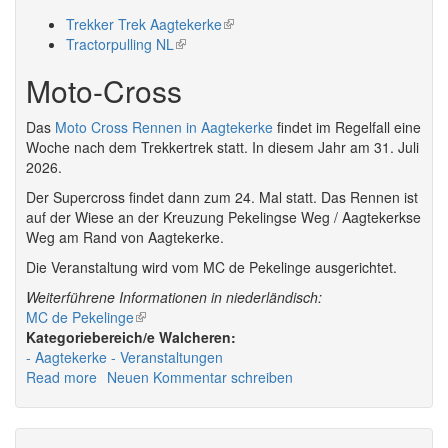
Trekker Trek Aagtekerke
(link
Tractorpulling NL
(link
is
is
external)
Moto-Cross
external)
Das
Moto Cross Rennen in Aagtekerke
findet im Regelfall eine
Woche nach dem Trekkertrek statt. In diesem Jahr am 31. Juli
2026.
Der Supercross findet dann zum 24. Mal statt. Das Rennen ist
auf der Wiese an der Kreuzung Pekelingse Weg / Aagtekerkse
Weg am Rand von Aagtekerke.
Die Veranstaltung wird vom MC de Pekelinge ausgerichtet.
Weiterführene Informationen in niederländisch:
MC de Pekelinge
(link
is
Walcheren:
Aagtekerke
Veranstaltungen
external)
Read more
about
Neuen Kommentar schreiben
Veranstaltungen
in
Aagtekerke