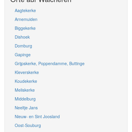
Aagtekerke
Arnemuiden
Biggekerke
Dishoek
Domburg
Gapinge
Grijpskerke, Poppendamme, Buttinge
Kleverskerke
Koudekerke
Meliskerke
Middelburg
Neeltje Jans
Nieuw- en Sint Joosland
Oost-Souburg