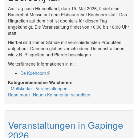
Am Tag nach Himmelfahrt, dem 15. Mai 2026, findet eine
Bauernhof Messe auf dem Eisbauernhof Koehoorn statt. Das
Ringreiten auf dem Hof ist ebenfalls für diesen Tag
angekündigt. Die Veranstaltung findet von 10:00 bis 18:00 Uhr
statt.
Hierbei sind immer Stände mit verschiedensten Produkten
aufgebaut. Daneben gibt es verschiedene Demonstrationen,
wie z.B. Ringreiten und Pferde beschlagen.
Weiterführene Informationen in nl.:
De Koehoorn
(link
is
Walcheren:
external)
Meliskerke
Veranstaltungen
Read more
about
Neuen Kommentar schreiben
Veranstaltungen
in
Meliskerke
2026
Veranstaltungen in Gapinge
2026