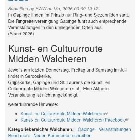
Submitted by
EWW
on Mo, 2026-03-09 19:17
In Gapinge finden im Prinzip nur Ring- und Sjezenrijden statt.
Die Ringreitervereinigung Gapinge führt auch entprechende
Veranstaltungen in den umliegenden Orten aus.
(Stand 2026)
Kunst- en Cultuurroute
Midden Walcheren
Jeweils am letzten Donnerstag, Freitag und Samstag im Juli
findet in Serooskerke,
Grijpskerke, Gapinge und St. Laurens die Kunst- en
Cultuurroute Midden Walcheren statt. Eine Aktuelle
Veranstaltung ist nicht angekündigt.
weiterführende Hinweise:
Kunst- en Cultuurroute Midden Walcheren
(link
Kunst- en Cultuurroute Midden Walcheren Facebook
is
(link
external)
is
Walcheren:
Gapinge
Veranstaltungen
externa
Read more
about
Neuen Kommentar schreiben