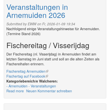
2026
Veranstaltungen in
Arnemuiden 2026
Submitted by
EWW
on Fr, 2026-01-09 19:34
Nachfolgend einige Veranstaltungshinweise für Arnemuiden.
(Termine Stand 2026)
Fischereitag / Visserijdag
Der Fischereitag (nl. Visserijdag) in Arnemuiden findet am
letzten Samstag im Juni statt und soll an die alten Zeiten als
Fischereihafen erinnern.
Fischereitag Arnemuiden
(link
Fischertag auf Facebook
(link
is
Walcheren:
is
external)
Arnemuiden
Veranstaltungen
external)
Read more
about
Neuen Kommentar schreiben
Veranstaltungen
in
Arnemuiden