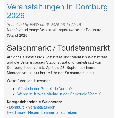
2026
Veranstaltungen in Domburg
2026
Submitted by
EWW
on Di, 2025-03-11 09:15
Nachfolgend einige Veranstaltungshinweise für Domburg.
(Stand 2026)
Saisonmarkt / Touristenmarkt
Auf der Hauptstrasse (Ooststraat über Markt bis Weststtraat
und die Seitenstrassen Stationstraat und Kerkstraat) von
Domburg findet vom 6. April bis 28. September immer
Montags von 10:00 bis 18 Uhr der Saisonmarkt statt.
Weiterführende Hinweise:
Märkte in der Gemeinde Veere
(link
Webseite Krokos Märkte in der Gemeinde Veere
is
(link
external)
is
Walcheren:
external)
Domburg
Veranstaltungen
Read more
about
Neuen Kommentar schreiben
Veranstaltungen